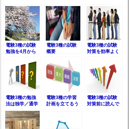
電験3種の試験
電験3種の試験
電験3種の試験
勉強を4月から
概要
対策を効率よく
開始で間に合う
行うための科目
のか計算してみ
順
た
電験3種の勉強
電験3種の学習
電験3種の試験
法は独学／通学
計画を立てるう
対策前に読んで
講座／通信講座
えで重要な３つ
おきたいおすす
のどれがベス
のポイント
め入門書１０選
ト？