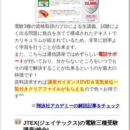
電験3種の資格取得のプロによる生講義、試験によ
く出る問題に焦点を当てて構成されたテキストで
カリキュラムが組まれているため、非常に効率よ
く学習を行うことが出来ます。
また、こちらは通信講座ではめずらしい
電話サポ
ート
が付いており、分からないところをいつでも
その場で解決することが出来るというのが最大の
特徴です！
資料請求すれば
講座ガイダンスDVD＆電気単位一
覧付きクリアファイルがもらえる
ので色々お得で
す^^
翔泳社アカデミーの解説記事をチェック
JTEX(ジェイテックス)の電験三種受験
講座(総合)