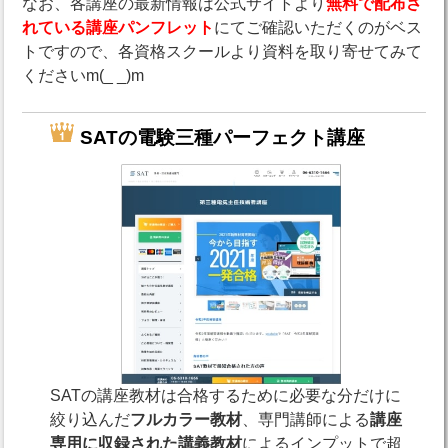
なお、各講座の最新情報は公式サイトより
無料で配布さ
れている講座パンフレット
にてご確認いただくのがベス
トですので、各資格スクールより資料を取り寄せてみて
くださいm(_ _)m
SATの電験三種パーフェクト講座
SATの講座教材は合格するために必要な分だけに
絞り込んだ
フルカラー教材
、専門講師による
講座
専用に収録された講義教材
によるインプットで超