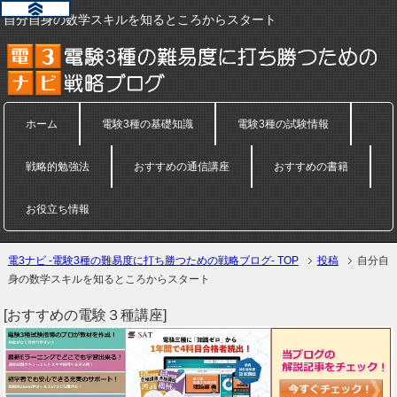
自分自身の数学スキルを知るところからスタート
ホーム
電験3種の基礎知識
電験3種の試験情報
戦略的勉強法
おすすめの通信講座
おすすめの書籍
お役立ち情報
電3ナビ -電験3種の難易度に打ち勝つための戦略ブログ- TOP
投稿
自分自
身の数学スキルを知るところからスタート
[おすすめの電験３種講座]