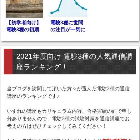
【初学者向け】
電験3種に世間
電験3種の初期
の注目が一気に
段階での勉強法
集まる日がひと
は”急がば回
目でわかるグラ
れ”で臨むべし！
フを大公開！
2021年度向け 電験3種の人気通信講
座ランキング！
当ブログを訪問して頂いた方々が選んだ電験3種の通信
講座のランキングです♪
いずれの講座もカリキュラム内容、合格実績の面で申し
分ありませんので、電験3種の試験対策を通信講座でお
考えの方はぜひチェックしてみてください！