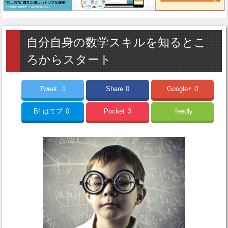
自分自身の数学スキルを知るとこ
ろからスタート
Tweet
1
Share
0
Google+
0
B!
はてブ
0
Pocket
3
feedly