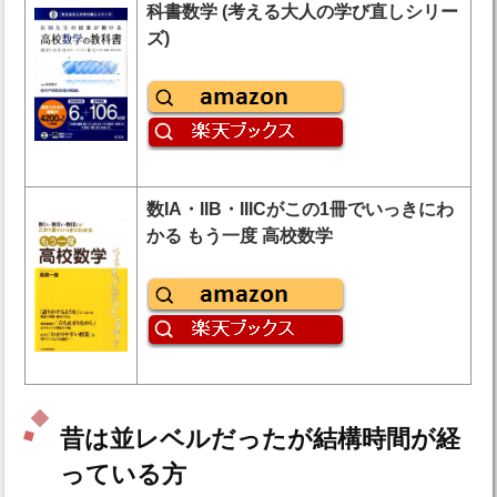
科書数学 (考える大人の学び直しシリー
ズ)
数IA・IIB・IIICがこの1冊でいっきにわ
かる もう一度 高校数学
昔は並レベルだったが結構時間が経
っている方